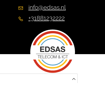
info@edsas.nl
+31881232222